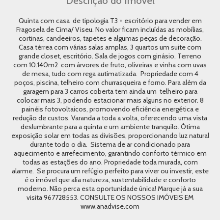
Descrição do Imóvel
Quinta com casa de tipologia T3 + escritório para vender em
Fragosela de Cima/ Viseu. No valor ficam incluídas as mobílias,
cortinas, candeeiros, tapetes e algumas peças de decoração.
Casa térrea com várias salas amplas, 3 quartos um suite com
grande closet, escritório. Sala de jogos com ginásio. Terreno
com 10.140m2 com árvores de fruto, oliveiras e vinha com uvas
de mesa, tudo com rega autimatizada. Propriedade com 4
poços, piscina, telheiro com churrasqueira e forno. Para além da
garagem para 3 carros coberta tem ainda um telheiro para
colocar mais 3, podendo estacionar mais alguns no exterior. 8
painéis fotovoltaicos, promovendo eficiência energética e
redução de custos. Varanda a toda a volta, oferecendo uma vista
deslumbrante para a quinta e um ambiente tranquilo. Ótima
exposição solar em todas as divisões, proporcionando luz natural
durante todo o dia. Sistema de ar condicionado para
aquecimento e arrefecimento, garantindo conforto térmico em
todas as estações do ano. Propriedade toda murada, com
alarme. Se procura um refúgio perfeito para viver ou investir, este
é o imóvel que alia natureza, sustentabilidade e conforto
moderno. Não perca esta oportunidade única! Marque já a sua
visita 967728553. CONSULTE OS NOSSOS IMÓVEIS EM
www.anadvise.com