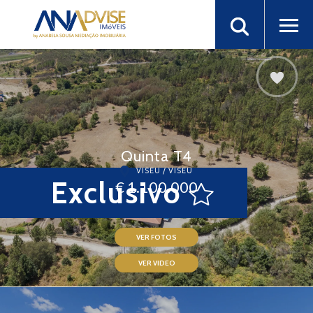
Quinta T4
VISEU / VISEU
Exclusivo
€ 1.100.000
VER FOTOS
VER VIDEO