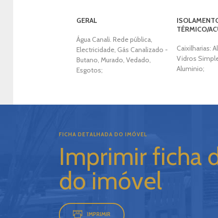
GERAL
ISOLAMENT
TÉRMICO/AC
Água Canali. Rede pública,
Caixilharias: 
Electricidade, Gás Canalizado -
Vidros Simple
Butano, Murado, Vedado,
Aluminio;
Esgotos;
FICHA DETALHADA DO IMÓVEL
Imprimir ficha 
do imóvel
IMPRIMIR