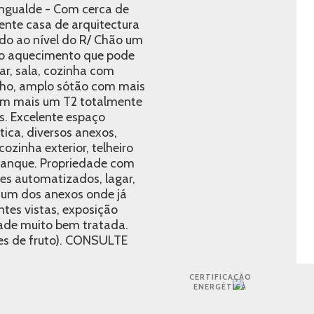
gualde - Com cerca de
nte casa de arquitectura
do ao nível do R/ Chão um
 ao aquecimento que pode
r, sala, cozinha com
banho, amplo sótão com mais
em mais um T2 totalmente
s. Excelente espaço
ica, diversos anexos,
ozinha exterior, telheiro
, tanque. Propriedade com
es automatizados, lagar,
num dos anexos onde já
tes vistas, exposição
dade muito bem tratada.
res de fruto). CONSULTE
CERTIFICAÇÃO
ENERGÉTICA