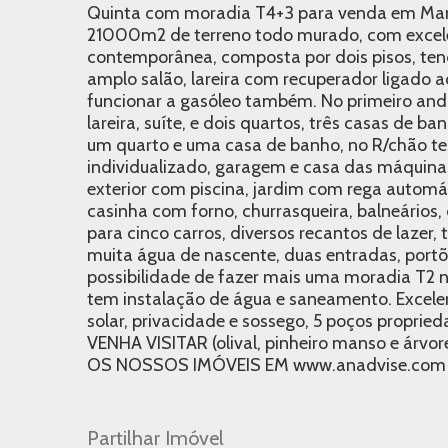
Quinta com moradia T4+3 para venda em Man
21000m2 de terreno todo murado, com excele
contemporânea, composta por dois pisos, ten
amplo salão, lareira com recuperador ligado
funcionar a gasóleo também. No primeiro anda
lareira, suíte, e dois quartos, três casas de 
um quarto e uma casa de banho, no R/chão t
individualizado, garagem e casa das máquina
exterior com piscina, jardim com rega automát
casinha com forno, churrasqueira, balneários, c
para cinco carros, diversos recantos de lazer
muita água de nascente, duas entradas, portõ
possibilidade de fazer mais uma moradia T2 
tem instalação de água e saneamento. Excelen
solar, privacidade e sossego, 5 poços proprie
VENHA VISITAR (olival, pinheiro manso e árvo
OS NOSSOS IMÓVEIS EM www.anadvise.com
Partilhar Imóvel