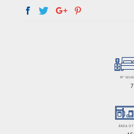
Nº QU
7
ÁREA ÚT