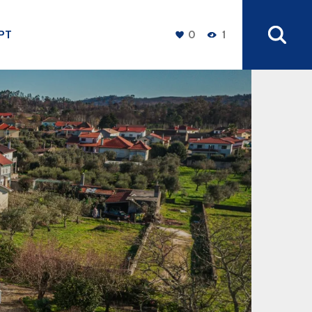
PT
0
1
+