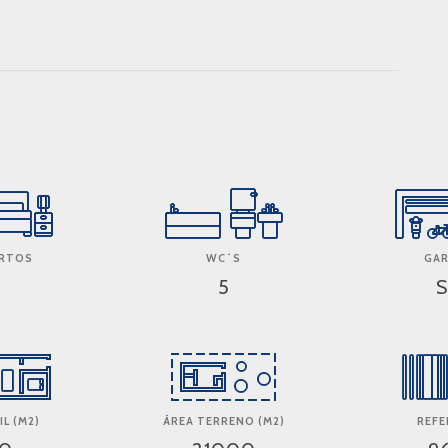
ARTOS
WC´S
GA
5
IL (M2)
ÁREA TERRENO (M2)
REFE