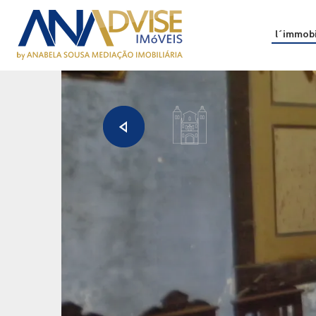
l´immobi