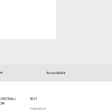
nt
Accessibilité
CENTRAL/
BUT
ION
Habitation;