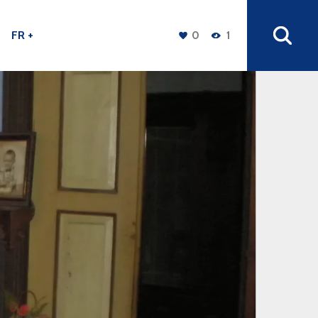
FR +
0
1