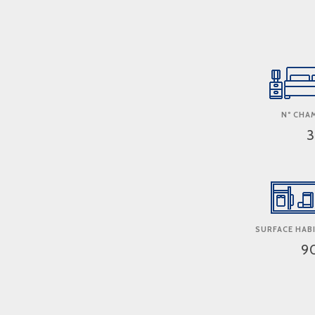
Nº CHA
3
SURFACE HABI
9