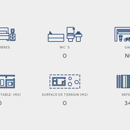
MBRES
WC´S
GA
0
N
TABLE: (M2)
SURFACE DE TERRAIN (M2)
REF
0
0
3