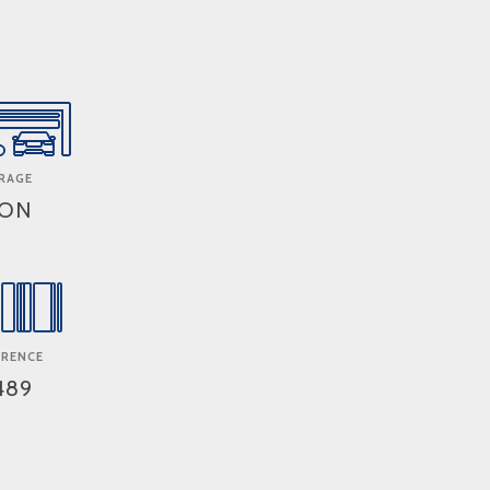
RAGE
ON
ERENCE
489