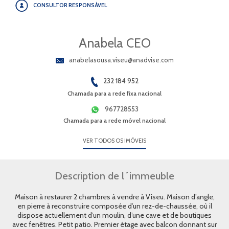
CONSULTOR RESPONSÁVEL
Anabela CEO
anabelasousa.viseu@anadvise.com
232 184 952
Chamada para a rede fixa nacional
967728553
Chamada para a rede móvel nacional
VER TODOS OS IMÓVEIS
Description de l´immeuble
Maison à restaurer 2 chambres à vendre à Viseu. Maison d’angle,
en pierre à reconstruire composée d’un rez-de-chaussée, où il
dispose actuellement d’un moulin, d’une cave et de boutiques
avec fenêtres. Petit patio. Premier étage avec balcon donnant sur