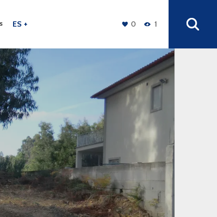
s
ES +
0
1