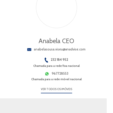
Anabela CEO
anabelasousa.viseu@anadvise.com
232 184 952
Chamada para a rede fixa nacional
967728553
Chamada para a rede móvel nacional
VER TODOS OS IMÓVEIS