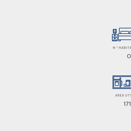
N º HABI
AREA UTI
17