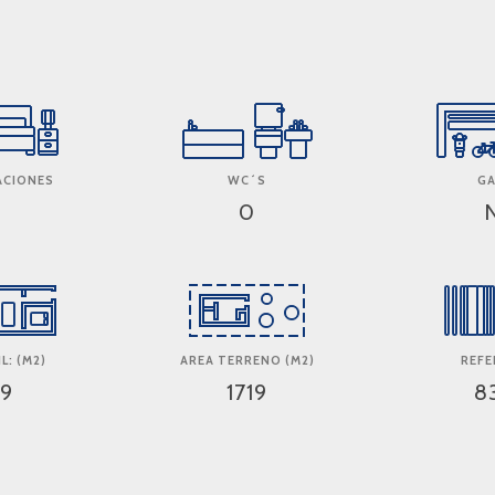
TACIONES
WC´S
GA
0
0
L: (M2)
AREA TERRENO (M2)
REFE
19
1719
8