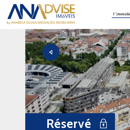
l´immobi
Réservé