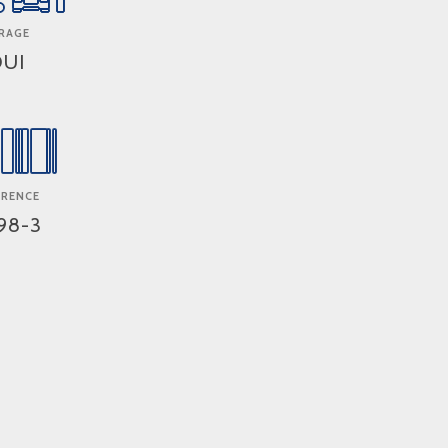
RAGE
UI
ERENCE
898-3