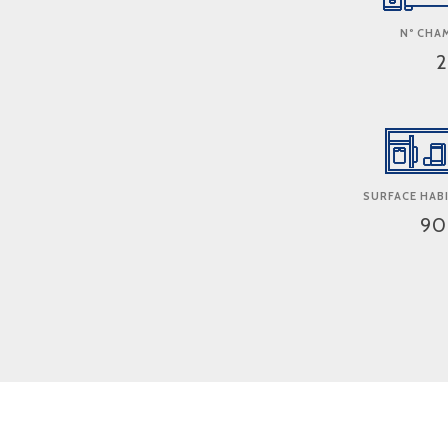
Nº CHA
2
SURFACE HABI
90