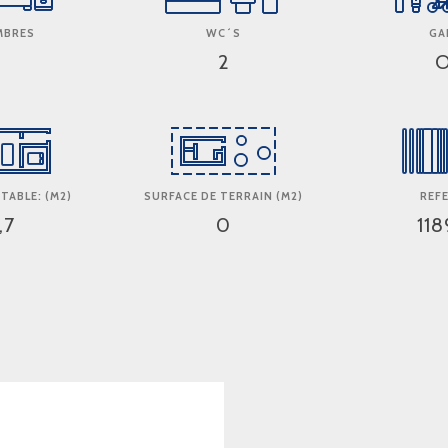
MBRES
WC´S
GA
2
O
TABLE: (M2)
SURFACE DE TERRAIN (M2)
REF
,7
0
11