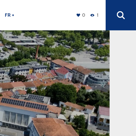
FR +
0
1