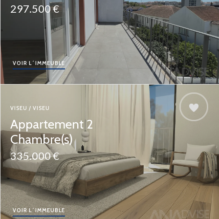
297.500 €
VOIR L´IMMEUBLE
VISEU / VISEU
Appartement 2
Chambre(s)
335.000 €
VOIR L´IMMEUBLE