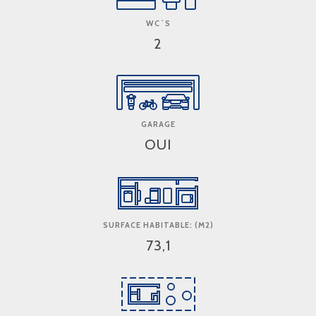
WC´S
2
GARAGE
OUI
SURFACE HABITABLE: (M2)
73,1