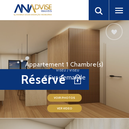
Appartement 1 Chambre(s)
VISEU / VISEU
Réservé
€ Sur demande
VOIR PHOTOS
VER VIDEO