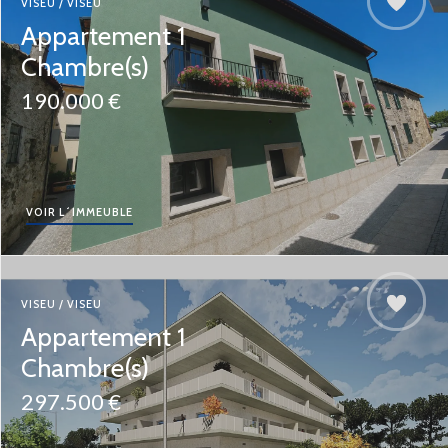
VISEU / VISEU
Appartement 1
Chambre(s)
190.000 €
VOIR L´IMMEUBLE
VISEU / VISEU
Appartement 1
Chambre(s)
297.500 €