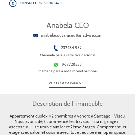
CONSULTOR RESPONSÁVEL
Anabela CEO
anabelasousa.viseu@anadvise.com
232 184 952
Chamada para a rede fixa nacional
967728553
Chamada para a rede móvel nacional
VER TODOS OS IMÓVEIS
Description de l´immeuble
Appartement duplex 1+2 chambres à vendre à Santiago - Viseu.
Nous avons déjà commencé les travaux. Il n’a ni garage ni
ascenseur - il se trouve aux 1er et 2ème étages. Comprenant 1er
étage avec salon et cuisine avec îlot et équipée en open space,