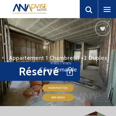
Appartement 1 Chambre(s) +2 Duplex
VISEU / VISEU
Réservé
€ Sur demande
VOIR PHOTOS
VER VIDEO