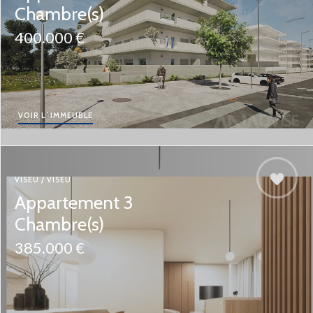
Chambre(s)
400.000 €
VOIR L´IMMEUBLE
VISEU / VISEU
Appartement 3
Chambre(s)
385.000 €