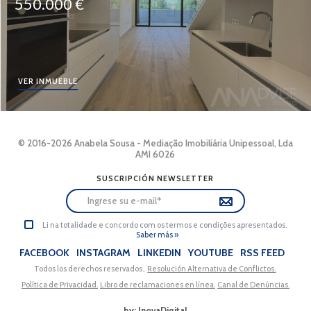
550.000 €
VER INMUEBLE
© 2016-2026 Anabela Sousa - Mediação Imobiliária Unipessoal, Lda
AMI 6026
SUSCRIPCIÓN NEWSLETTER
Li na totalidade e concordo com os termos e condições apresentados.
Saber más »
FACEBOOK
INSTAGRAM
LINKEDIN
YOUTUBE
RSS FEED
Todos los derechos reservados..
Resolución Alternativa de Conflictos.
Política de Privacidad.
Libro de reclamaciones en línea.
Canal de Denúncias.
by: InovaDigital