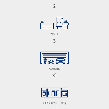
2
WC´S
3
GARAJE
SÍ
AREA UTIL: (M2)