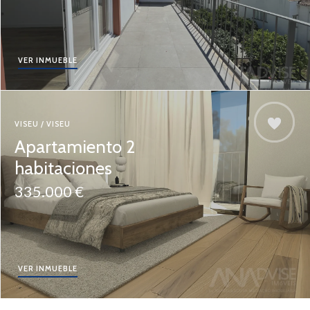
VER INMUEBLE
VISEU / VISEU
Apartamiento 2
habitaciones
335.000 €
VER INMUEBLE