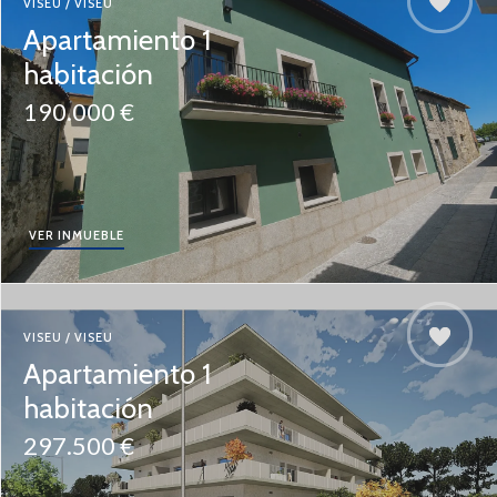
VISEU / VISEU
Apartamiento 1
habitación
190.000 €
VER INMUEBLE
VISEU / VISEU
Apartamiento 1
habitación
297.500 €