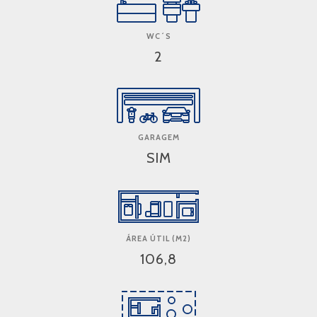
WC´S
2
GARAGEM
SIM
ÁREA ÚTIL (M2)
106,8