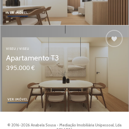
VER IMÓVEL
VISEU / VISEU
Apartamento T3
395.000 €
VER IMÓVEL
© 2016-2026 Anabela Sousa - Mediação Imobiliária Unipessoal, Lda