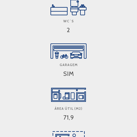
WC´S
2
GARAGEM
SIM
ÁREA ÚTIL (M2)
71,9