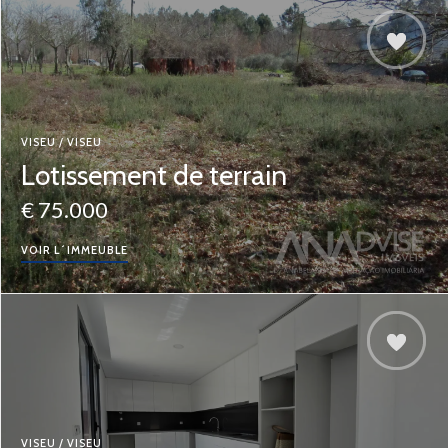
VISEU / VISEU
Lotissement de terrain
€ 75.000
VOIR L´IMMEUBLE
VISEU / VISEU