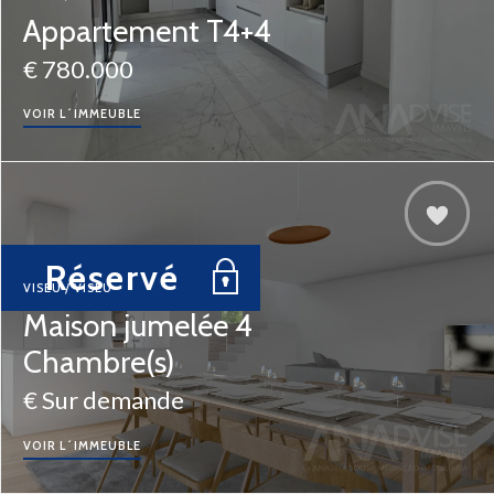
Appartement T4+4
€ 780.000
VOIR L´IMMEUBLE
Réservé
VISEU / VISEU
Maison jumelée 4
Chambre(s)
€ Sur demande
VOIR L´IMMEUBLE