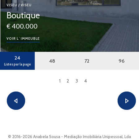
VISEU / VISEU
Boutique
€ 400.000
VOIR L´IMMEUBLE
24
48
72
96
Listes par la page
1
2
3
4
© 2016-2026 Anabela Sousa - Mediação Imobiliária Unipessoal, Lda