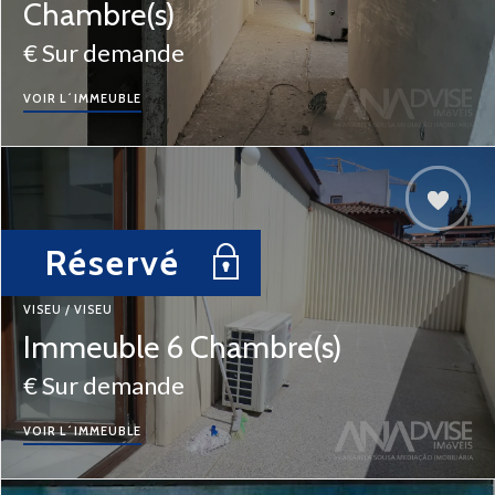
Chambre(s)
€ Sur demande
VOIR L´IMMEUBLE
Réservé
VISEU / VISEU
Immeuble 6 Chambre(s)
€ Sur demande
VOIR L´IMMEUBLE