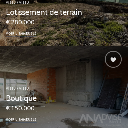
VISEU / VISEU
Lotissement de terrain
€ 280.000
VOIR L´IMMEUBLE
VISEU / VISEU
Boutique
€ 150.000
VOIR L´IMMEUBLE