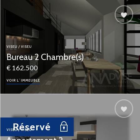
VISEU / VISEU
Bureau 2 Chambre(s)
€ 162.500
VOIR L´IMMEUBLE
Réservé
VISEU / VISEU