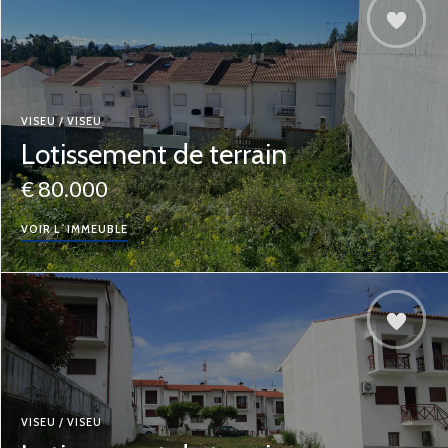
VISEU / VISEU
Lotissement de terrain
€ 80.000
VOIR L´IMMEUBLE
VISEU / VISEU