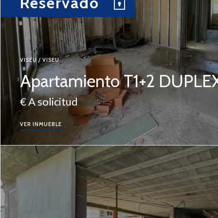
Reservado
VISEU / VISEU
Apartamiento T1+2 DUPLE
€ A solicitud
VER INMUEBLE