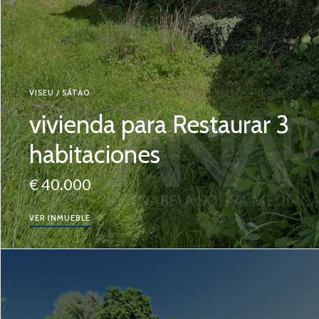
VISEU / SÁTÃO
vivienda para Restaurar 3
habitaciones
€ 40.000
VER INMUEBLE