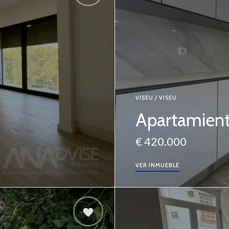
VISEU / VISEU
Apartamient
€ 420.000
VER INMUEBLE