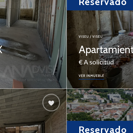
Reservado
VISEU / VISEU
X
Apartamient
€ A solicitud
VER INMUEBLE
Reservado