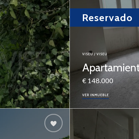
Reservado
VISEU / VISEU
Apartamien
€ 148.000
VER INMUEBLE