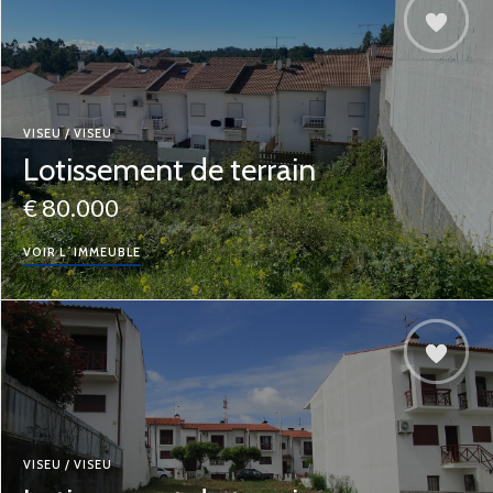
VISEU / VISEU
Lotissement de terrain
€ 80.000
VOIR L´IMMEUBLE
VISEU / VISEU