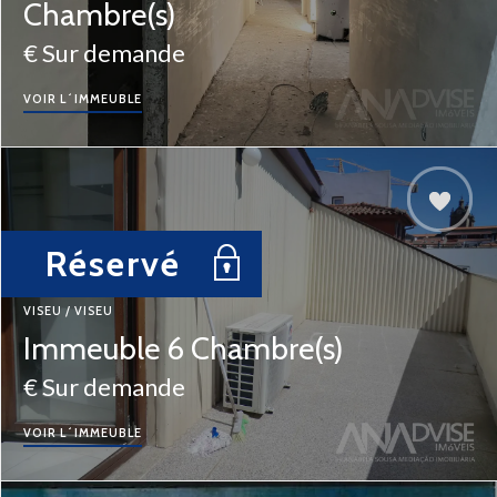
Chambre(s)
€ Sur demande
VOIR L´IMMEUBLE
Réservé
VISEU / VISEU
Immeuble 6 Chambre(s)
€ Sur demande
VOIR L´IMMEUBLE