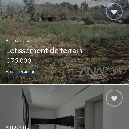
VISEU / VISEU
Lotissement de terrain
€ 75.000
VOIR L´IMMEUBLE
VISEU / VISEU