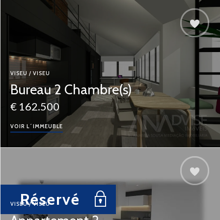
VISEU / VISEU
Bureau 2 Chambre(s)
€ 162.500
VOIR L´IMMEUBLE
Réservé
VISEU / VISEU