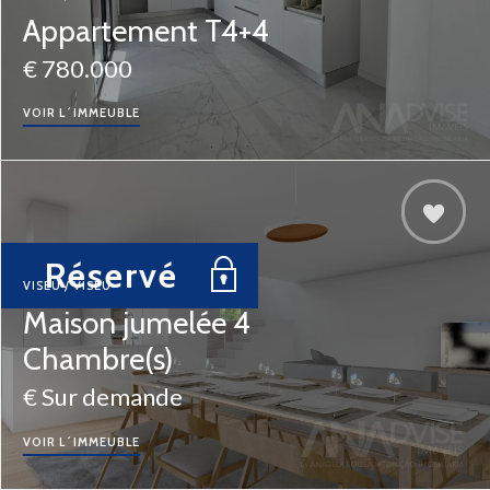
Appartement T4+4
€ 780.000
VOIR L´IMMEUBLE
Réservé
VISEU / VISEU
Maison jumelée 4
Chambre(s)
€ Sur demande
VOIR L´IMMEUBLE