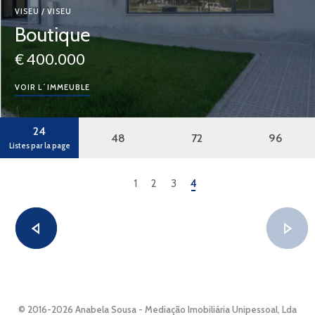
VISEU / VISEU
Boutique
€ 400.000
VOIR L´IMMEUBLE
24
48
72
96
Listes par la page
1
2
3
4
© 2016-2026 Anabela Sousa - Mediação Imobiliária Unipessoal, Lda