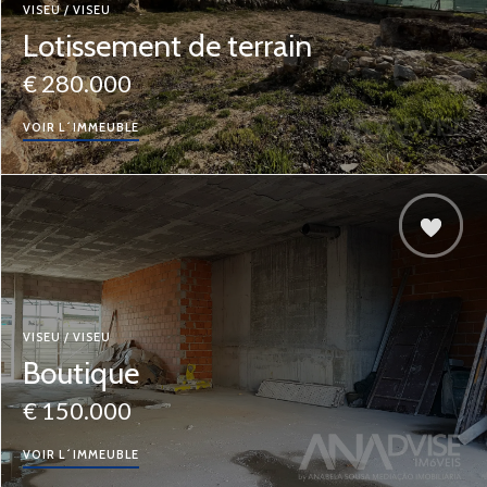
VISEU / VISEU
Lotissement de terrain
€ 280.000
VOIR L´IMMEUBLE
VISEU / VISEU
Boutique
€ 150.000
VOIR L´IMMEUBLE