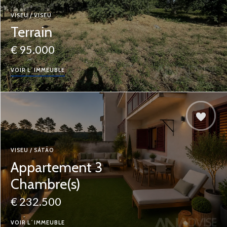
VISEU / VISEU
Terrain
€ 95.000
VOIR L´IMMEUBLE
VISEU / SÁTÃO
Appartement 3
Chambre(s)
€ 232.500
VOIR L´IMMEUBLE