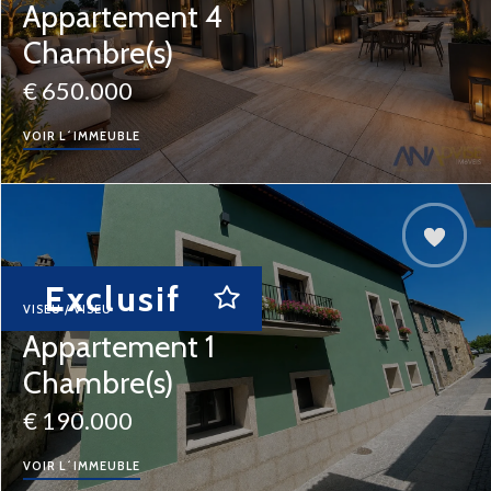
Appartement 4
Chambre(s)
€ 650.000
VOIR L´IMMEUBLE
Exclusif
VISEU / VISEU
Appartement 1
Chambre(s)
€ 190.000
VOIR L´IMMEUBLE