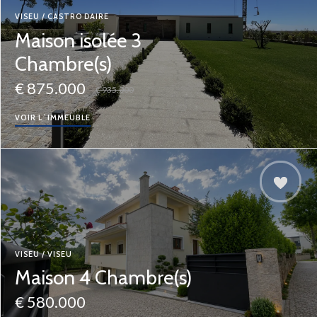
VISEU / CASTRO DAIRE
Maison isolée 3
Chambre(s)
€ 875.000
€ 935.000
VOIR L´IMMEUBLE
VISEU / VISEU
Maison 4 Chambre(s)
€ 580.000