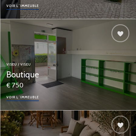
VOIR L´IMMEUBLE
VISEU / VISEU
Boutique
€ 750
VOIR L´IMMEUBLE