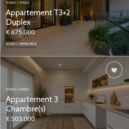
VISEU / VISEU
Appartement T3+2
Duplex
€ 675.000
VOIR L´IMMEUBLE
VISEU / VISEU
Appartement 3
Chambre(s)
€ 503.000