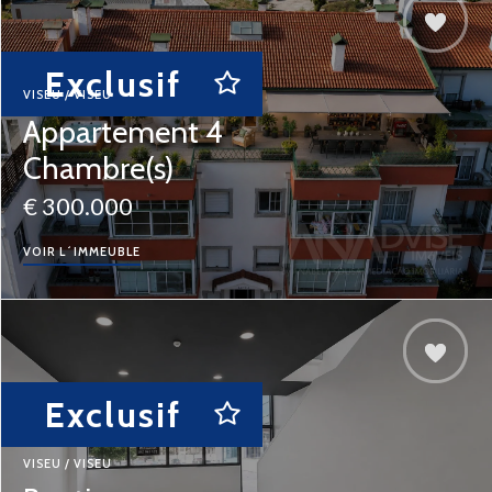
Exclusif
VISEU / VISEU
Appartement 4
Chambre(s)
€ 300.000
VOIR L´IMMEUBLE
Exclusif
VISEU / VISEU