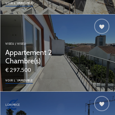
VOIR L´IMMEUBLE
VISEU / VISEU
Appartement 2
Chambre(s)
€ 297.500
VOIR L´IMMEUBLE
LOW PRICE