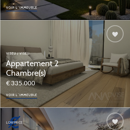
VOIR L´IMMEUBLE
VISEU / VISEU
Appartement 2
Chambre(s)
€ 335.000
VOIR L´IMMEUBLE
LOW PRICE