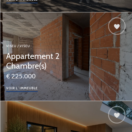
VISEU / VISEU
Appartement 2
Chambre(s)
€ 225.000
VOIR L´IMMEUBLE