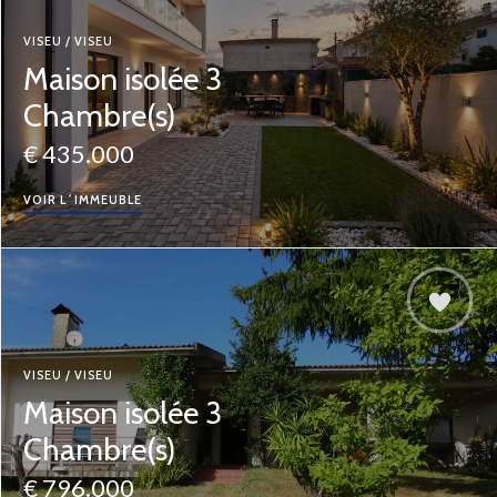
VISEU / VISEU
Maison isolée 3
Chambre(s)
€ 435.000
VOIR L´IMMEUBLE
VISEU / VISEU
Maison isolée 3
Chambre(s)
€ 796.000