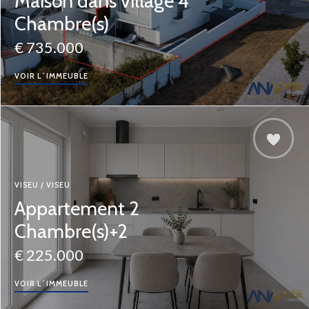
Maison dans village 4
Chambre(s)
€ 735.000
VOIR L´IMMEUBLE
VISEU / VISEU
Appartement 2
Chambre(s)+2
€ 225.000
VOIR L´IMMEUBLE