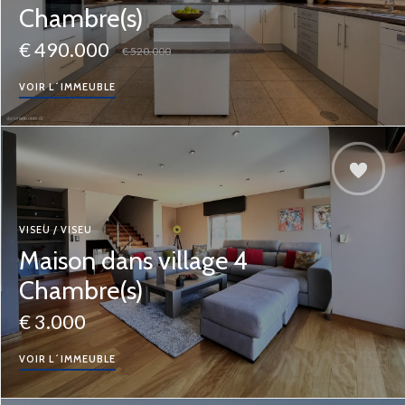
Chambre(s)
€ 490.000
€ 520.000
VOIR L´IMMEUBLE
VISEU / VISEU
Maison dans village 4
Chambre(s)
€ 3.000
VOIR L´IMMEUBLE