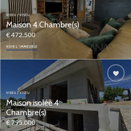
VISEU / VISEU
Maison 4 Chambre(s)
€ 472.500
VOIR L´IMMEUBLE
VISEU / VISEU
Maison isolée 4
Chambre(s)
€ 795.000