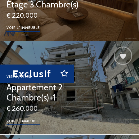
Étage 3 Chambre(s)
€ 220.000
VOIR L´IMMEUBLE
Exclusif
VISEU / VISEU
Appartement 2
Chambre(s)+1
€ 260.000
VOIR L´IMMEUBLE