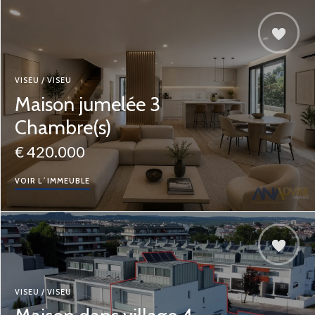
VISEU / VISEU
Maison jumelée 3
Chambre(s)
€ 420.000
VOIR L´IMMEUBLE
VISEU / VISEU