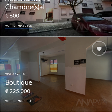
Chambre(s)+1
€ 800
VOIR L´IMMEUBLE
VISEU / VISEU
Boutique
€ 225.000
VOIR L´IMMEUBLE