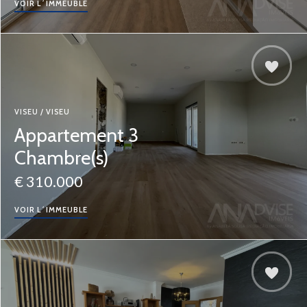
VOIR L´IMMEUBLE
VISEU / VISEU
Appartement 3
Chambre(s)
€ 310.000
VOIR L´IMMEUBLE