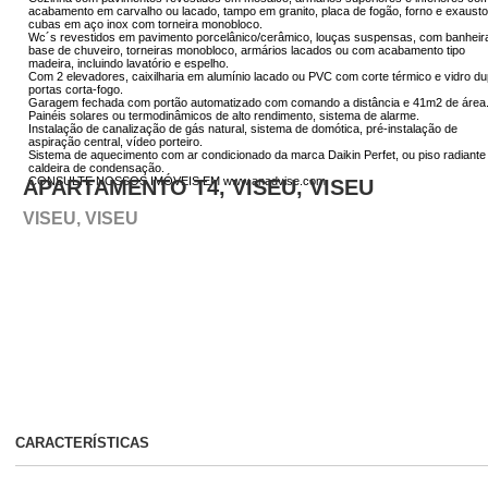
acabamento em carvalho ou lacado, tampo em granito, placa de fogão, forno e exausto
cubas em aço inox com torneira monobloco.
Wc´s revestidos em pavimento porcelânico/cerâmico, louças suspensas, com banheir
base de chuveiro, torneiras monobloco, armários lacados ou com acabamento tipo
madeira, incluindo lavatório e espelho.
Com 2 elevadores, caixilharia em alumínio lacado ou PVC com corte térmico e vidro du
portas corta-fogo.
Garagem fechada com portão automatizado com comando a distância e 41m2 de área
Painéis solares ou termodinâmicos de alto rendimento, sistema de alarme.
Instalação de canalização de gás natural, sistema de domótica, pré-instalação de
aspiração central, vídeo porteiro.
Sistema de aquecimento com ar condicionado da marca Daikin Perfet, ou piso radiant
caldeira de condensação.
CONSULTE NOSSOS IMÓVEIS EM www.anadvise.com
APARTAMENTO T4, VISEU, VISEU
VISEU, VISEU
CARACTERÍSTICAS