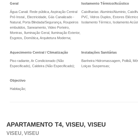
Geral
Isolamento Térmico/Acústico
Água Canali. Rede pública, Aspiração Central
Caixilharias: Aluminio/Aluminio, Caixilh
Pré-Instal., Electricidade, Gás Canalizado -
PVC, Vidros Duplos, Estores Eléctric
Natural, Porta Blindada/Segurança, Roupeiros
Isolamento Térmico, Isolamento Acúst
embutidos, Saneamento, Video Porteiro,
Montras, Iluminação Geral, Iluminação Exterior,
Esgotos, Domótica, Arquitetura Moderna;
Aquecimento Central / Climatização
Instalações Sanitárias
Piso radiante, Ar Condicionado (Não
Banheira Hidromassagem, Polibã, Mó
Especificado), Caldeira (Não Especificado);
Loiças Suspensas;
Objectivo
Habitação;
APARTAMENTO T4, VISEU, VISEU
VISEU, VISEU